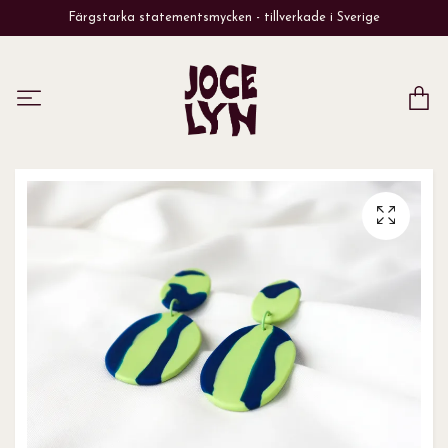
Färgstarka statementsmycken - tillverkade i Sverige