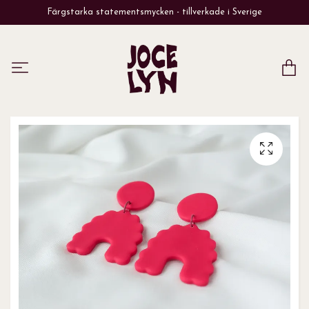
Färgstarka statementsmycken - tillverkade i Sverige