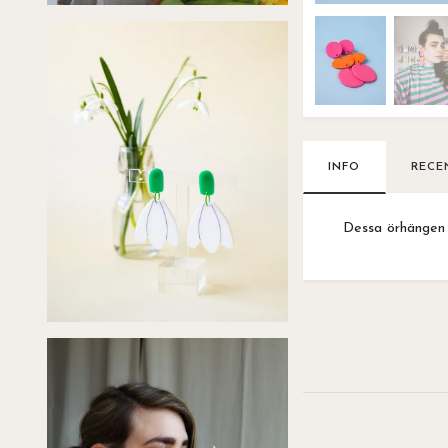
INFO
RECE
Dessa örhängen 