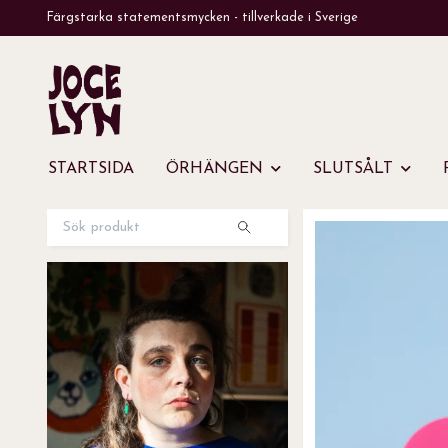
Färgstarka statementsmycken - tillverkade i Sverige
STARTSIDA
ÖRHÄNGEN
SLUTSÅLT