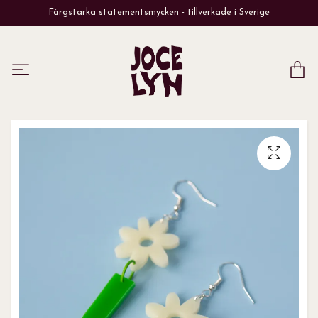
Färgstarka statementsmycken - tillverkade i Sverige