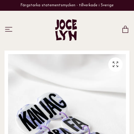
Färgstarka statementsmycken - tillverkade i Sverige