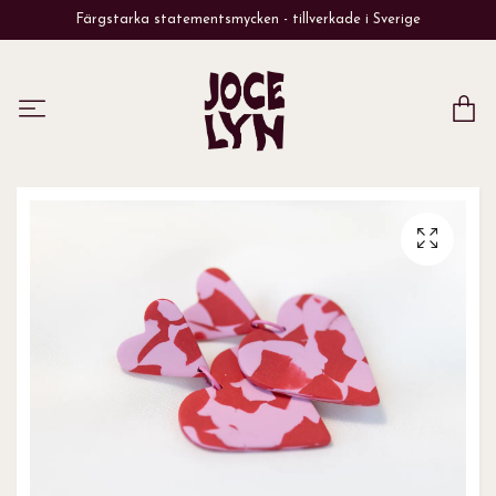
Färgstarka statementsmycken - tillverkade i Sverige