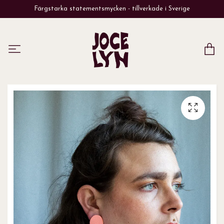
Färgstarka statementsmycken - tillverkade i Sverige