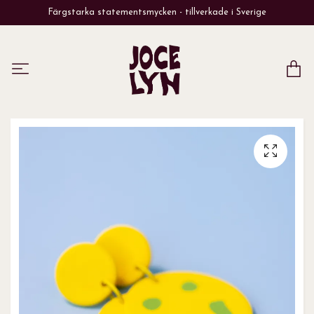
Färgstarka statementsmycken - tillverkade i Sverige