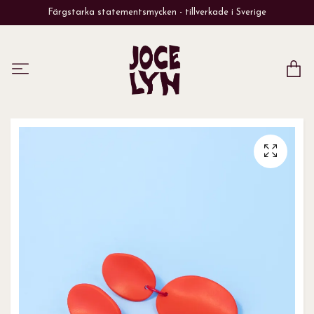
Färgstarka statementsmycken - tillverkade i Sverige