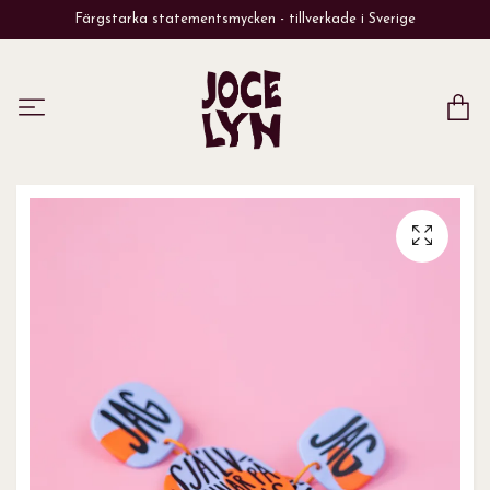
Färgstarka statementsmycken - tillverkade i Sverige