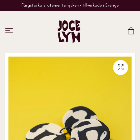
Färgstarka statementsmycken - tillverkade i Sverige