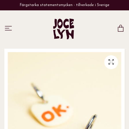
Färgstarka statementsmycken - tillverkade i Sverige