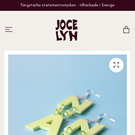
Färgstarka statementsmycken - tillverkade i Sverige