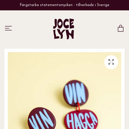
Färgstarka statementsmycken - tillverkade i Sverige