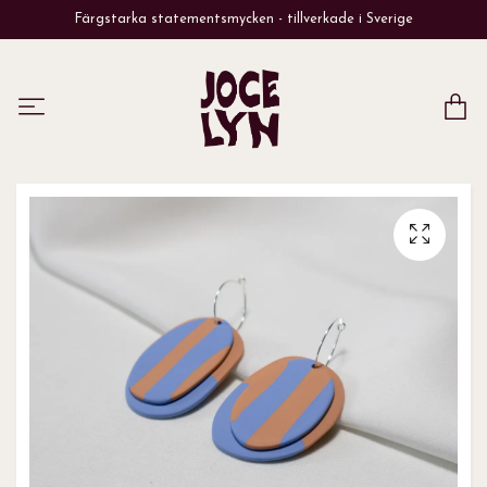
Färgstarka statementsmycken - tillverkade i Sverige