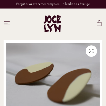
Färgstarka statementsmycken - tillverkade i Sverige