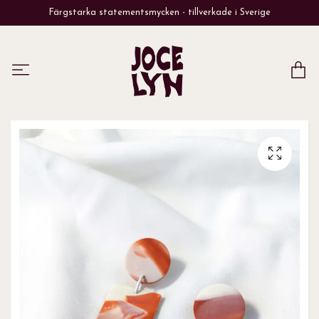
Färgstarka statementsmycken - tillverkade i Sverige