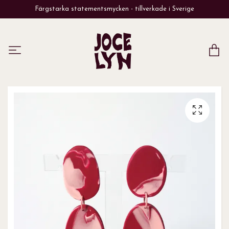
Färgstarka statementsmycken - tillverkade i Sverige