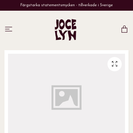
Färgstarka statementsmycken - tillverkade i Sverige