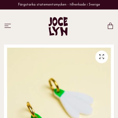
Färgstarka statementsmycken - tillverkade i Sverige