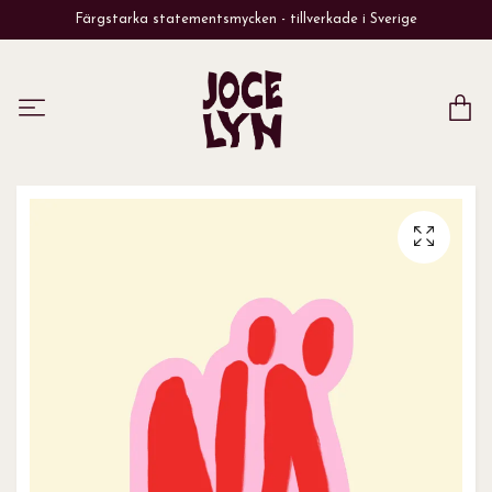
Färgstarka statementsmycken - tillverkade i Sverige