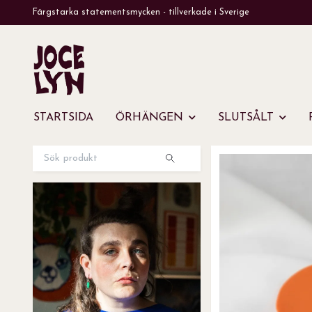
Färgstarka statementsmycken - tillverkade i Sverige
STARTSIDA
ÖRHÄNGEN
SLUTSÅLT