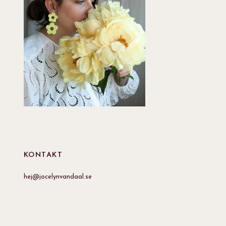
KONTAKT
hej@jocelynvandaal.se