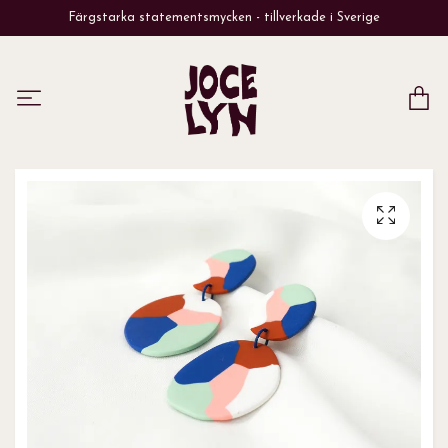
Färgstarka statementsmycken - tillverkade i Sverige