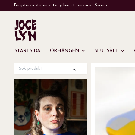
Färgstarka statementsmycken - tillverkade i Sverige
STARTSIDA
ÖRHÄNGEN
SLUTSÅLT