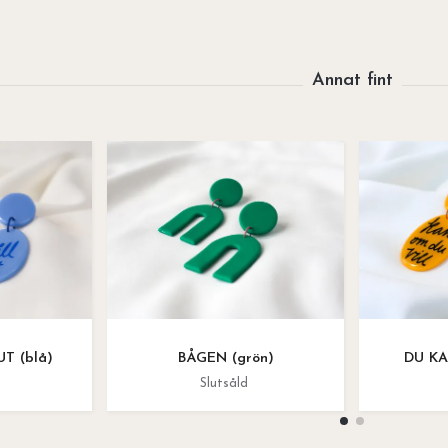
T (blå)
BÅGEN (grön)
DU KA
Slutsåld