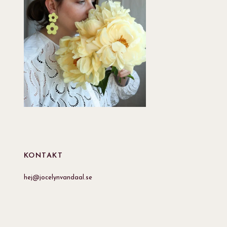
KONTAKT
hej@jocelynvandaal.se