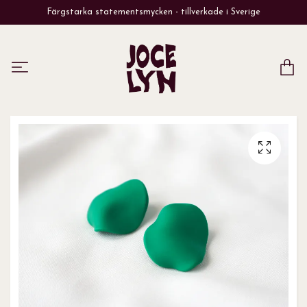
Färgstarka statementsmycken - tillverkade i Sverige