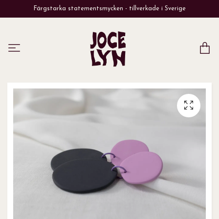
Färgstarka statementsmycken - tillverkade i Sverige