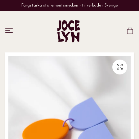
Färgstarka statementsmycken - tillverkade i Sverige