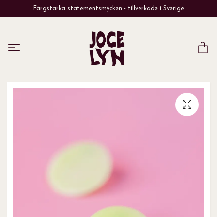
Färgstarka statementsmycken - tillverkade i Sverige