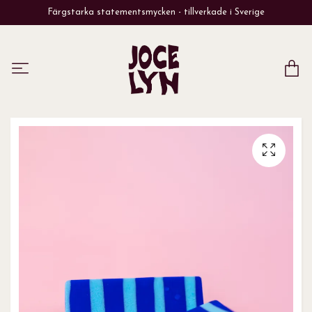
Färgstarka statementsmycken - tillverkade i Sverige