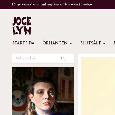
Färgstarka statementsmycken - tillverkade i Sverige
STARTSIDA
ÖRHÄNGEN
SLUTSÅLT